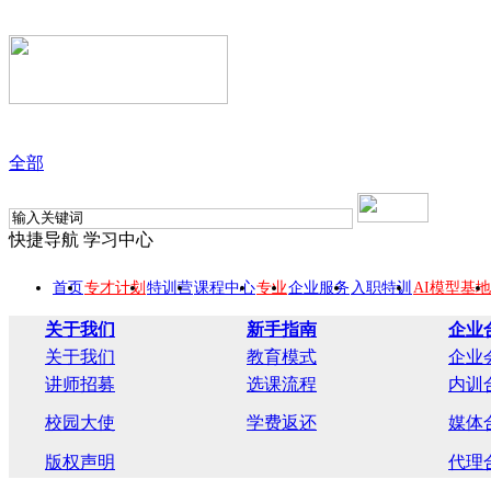
全部
快捷导航
学习中心
首页
专才计划
特训营
课程中心
专业
企业服务
入职特训
AI模型基地
关于我们
新手指南
企业
关于我们
教育模式
企业
讲师招募
选课流程
内训
校园大使
学费返还
媒体
版权声明
代理