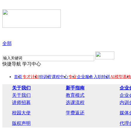
全部
快捷导航
学习中心
首页
专才计划
特训营
课程中心
专业
企业服务
入职特训
AI模型基地
关于我们
新手指南
企业
关于我们
教育模式
企业
讲师招募
选课流程
内训
校园大使
学费返还
媒体
版权声明
代理