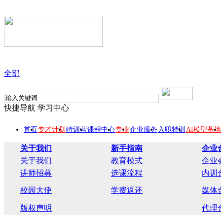
全部
快捷导航
学习中心
首页
专才计划
特训营
课程中心
专业
企业服务
入职特训
AI模型基地
关于我们
新手指南
企业
关于我们
教育模式
企业
讲师招募
选课流程
内训
校园大使
学费返还
媒体
版权声明
代理