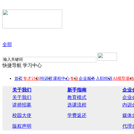
全部
快捷导航
学习中心
首页
专才计划
特训营
课程中心
专业
企业服务
入职特训
AI模型基地
关于我们
新手指南
企业
关于我们
教育模式
企业
讲师招募
选课流程
内训
校园大使
学费返还
媒体
版权声明
代理