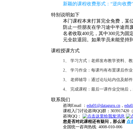
新颖的课程收费形式：“逆向收费”
特别说明如下
本门课程本来打算完全免费，某位
防止一些朋友在学习途中半途而废
名者收取400元，其中300元为
元全款退回。如果学员未能坚持
课程授课方式
1、 学习方式：老师发布教学资料、
2、 学习作业：每课均有布置课后作
3、 老师辅导：通过论坛站内信及邮
4、 完成课程：最后一课作业交纳后
联系我们
咨询Email ：
edu01@dataguru.cn
，
edu0
课程入门讨论咨询QQ群：3039174
咨询QQ：
您是否对此课程还有疑问，那么请
点
全国统一咨询热线: 4008-010-006