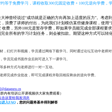
约等于免费学习，课程收取300元固定收费 + 100元逆向学费
大神曾经说过“成功就是正确的方向再加上适度的压力”。考虑
，浪费了讲师的付出，为此我们计划模仿某些健身课程，使用“逆
固定 收费，另外100元是暂存学费，即如果学员能完成全部课程要
到完全所有的学习计划任务，则会被扣款。期望这种方式可以转
教材，幻灯片和视频，学员通过网络下载学习。同时通过论坛互动中老师
业，学员完成书面作业后则可进入下一课学习。
件等多种方式与老师进行一对一互动。
，老师完成作业批改，即可完成课程并取回相应剩余的逆向学费。
2@dataguru.cn
20（群内有培训公开课视频供大家免费观看）
击进入FAQ
，您的问题将基本得到解答