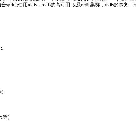
ng使用redis，redis的高可用 以及redis集群，redis的事务，
比
t等）
ore等）