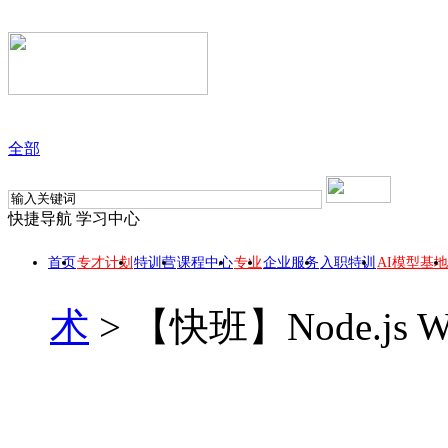
全部
快捷导航
学习中心
首页
专才计划
特训营
课程中心
专业
企业服务
入职特训
AI模型基地
术
>
【快班】Node.js
【快班】Node.js We
此课程所属 【全栈程序猿】专业，报名专业套餐，