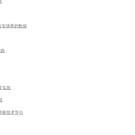
法
于真实场景的数据
实践
及实战
战
导航技术导引