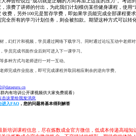
大神曾经说过“成功就是正确的方向再加上适度的压力”。考虑
，浪费了讲师的付出，为此我们计划模仿某些健身课程，使用“逆
固定 收费，另外100元是暂存学费，即如果学员能完成全部课程要
到完全所有的学习计划任务，则会被扣款。期望这种方式可以转
教材，幻灯片和视频，学员通过网络下载学习。同时通过论坛互动中老师
业，学员完成书面作业后则可进入下一课学习。
件等多种方式与老师进行一对一互动。
，老师完成作业批改，即可完成课程并取回相应剩余的逆向学费。
2@dataguru.cn
20（群内有培训公开课视频供大家免费观看）
击进入FAQ
，您的问题将基本得到解答
，最新培训课程信息，尽在炼数成金官方微信，低成本传递高端知