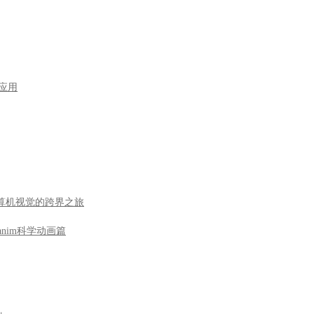
型应用
到计算机视觉的跨界之旅
nim科学动画篇