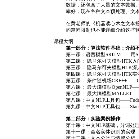
数据，还包含了大量的文本数据
幸好，现在各种文本预处理、文
在黄老师的《机器读心术之文本挖
的篇幅限制也不能详细介绍这些
课程大纲
第一部分：算法软件基础：介绍
第一课：语言模型SRILM——用S
第二课： 隐马尔可夫模型HTK入
第三课： 隐马尔可夫模型HTK深
第四课： 隐马尔可夫模型HTK
第五课： 条件随机场CRF++——
第六课： 最大熵模型OpenNLP—
第七课： 最大熵模型MALLET—
第八课：中文NLP工具包——Fuda
第九课：中文NLP工具包——Stan
第二部分：实验案例操作
第十课：中文NLP基础，分词处
第十一课：命名实体识别的实现
第十二课：文本分类与情感分析