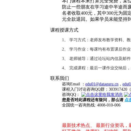
本门课程本来打算完全免费，某位
防止一些朋友在学习途中半途而废
名者收取400元，其中300元为
元全款退回。如果学员未能坚持
课程授课方式
1、 学习方式：老师发布教学资料、
2、 学习作业：每课均有布置课后作
3、 老师辅导：通过论坛站内信及邮
4、 完成课程：最后一课作业交纳后
联系我们
咨询Email ：
edu01@dataguru.cn
，
edu0
课程入门讨论咨询QQ群：3039174
咨询QQ：
您是否对此课程还有疑问，那么请
点
全国统一咨询热线: 4008-010-006
最新技术热点、 最新行业资讯